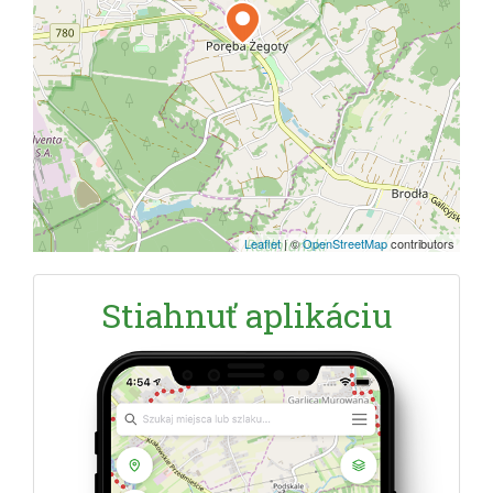
Leaflet
|
©
OpenStreetMap
contributors
Stiahnuť aplikáciu