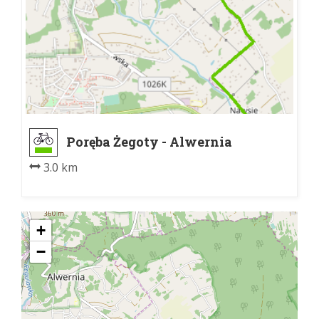
Poręba Żegoty - Alwernia
3.0 km
+
−