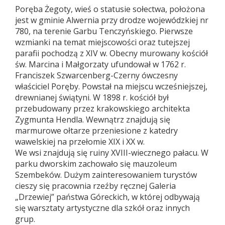
Poręba Żegoty, wieś o statusie sołectwa, położona
jest w gminie Alwernia przy drodze wojewódzkiej nr
780, na terenie Garbu Tenczyńskiego. Pierwsze
wzmianki na temat miejscowości oraz tutejszej
parafii pochodzą z XIV w. Obecny murowany kościół
św. Marcina i Małgorzaty ufundował w 1762 r.
Franciszek Szwarcenberg-Czerny ówczesny
właściciel Poręby. Powstał na miejscu wcześniejszej,
drewnianej świątyni. W 1898 r. kościół był
przebudowany przez krakowskiego architekta
Zygmunta Hendla. Wewnątrz znajdują się
marmurowe ołtarze przeniesione z katedry
wawelskiej na przełomie XIX i XX w.
We wsi znajdują się ruiny XVIII-wiecznego pałacu. W
parku dworskim zachowało się mauzoleum
Szembeków. Dużym zainteresowaniem turystów
cieszy się pracownia rzeźby ręcznej Galeria
„Drzewiej” państwa Góreckich, w której odbywają
się warsztaty artystyczne dla szkół oraz innych
grup.