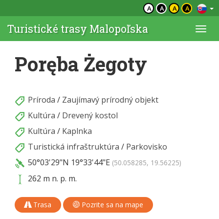
A
A
A
A
Turistické trasy Malopoľska
Togg
navi
Poręba Żegoty
Príroda
/
Zaujímavý prírodný objekt
Kultúra
/
Drevený kostol
Kultúra
/
Kaplnka
Turistická infraštruktúra
/
Parkovisko
50°03'29"N
19°33'44"E
(50.058285, 19.56225)
262 m n. p. m.
Trasa
Pozrite sa na mape