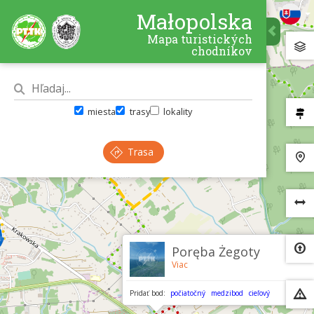
Małopolska
Mapa turistických
chodníkov
miesta
trasy
lokality
Trasa
×
Poręba Żegoty
Viac
Pridať bod:
počiatočný
medzibod
cieľový