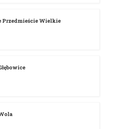
e Przedmieście Wielkie
 Głębowice
 Wola