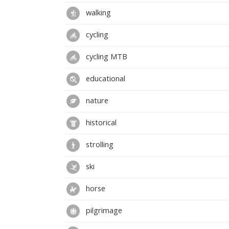
walking
cycling
cycling MTB
educational
nature
historical
strolling
ski
horse
pilgrimage