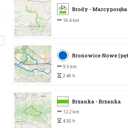
Brody - Marcyporęba
16.4 km
Bronowice Nowe (pętl
9.3 km
2:40 h
Brzanka - Brzanka
12.2 km
4:30 h