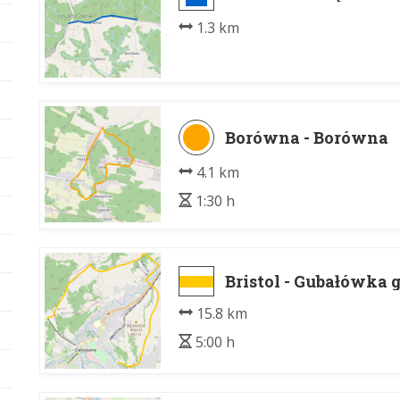
1.3 km
Borówna - Borówna
4.1 km
1:30 h
Bristol - Gubałówka g
15.8 km
5:00 h