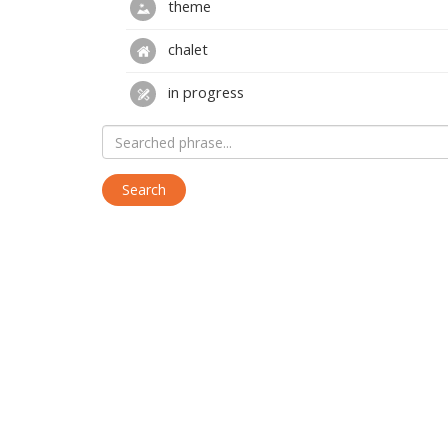
theme
chalet
in progress