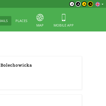
A
A
A
A
RAILS
PLACES
MAP
MOBILE APP
a Bolechowicka