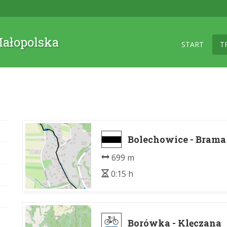
 Małopolska
START
T
Bolechowice - Bram
699 m
0:15 h
Borówka - Klęczana