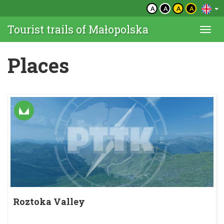
A
A
A
A
Tourist trails of Małopolska
Togg
navi
Places
Roztoka Valley