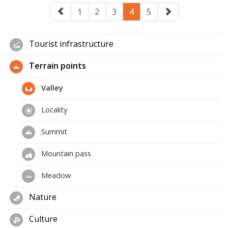
1
2
3
4
5
Tourist infrastructure
Terrain points
Valley
Locality
Summit
Mountain pass
Meadow
Nature
Culture