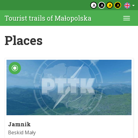
A
A
A
A
Tourist trails of Małopolska
Togg
navi
Places
Jamnik
Beskid Mały