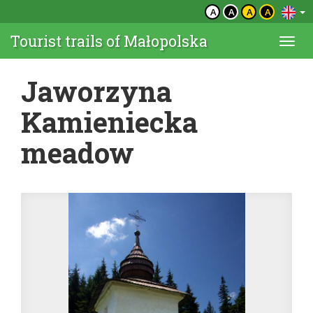
A
A
A
A
Tourist trails of Małopolska
Togg
navi
Jaworzyna
Kamieniecka
meadow