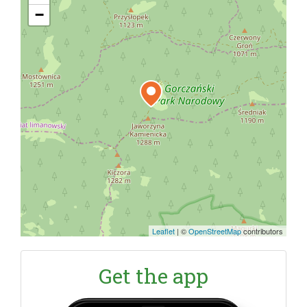
−
Leaflet
|
©
OpenStreetMap
contributors
Get the app