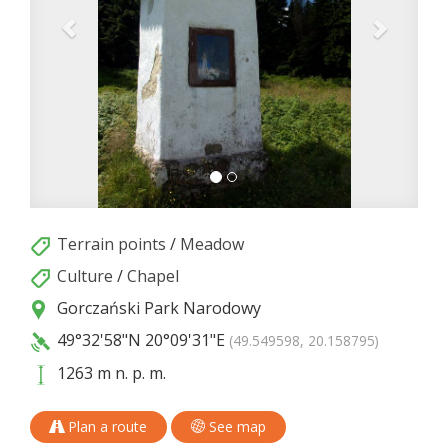
Terrain points
/
Meadow
Culture
/
Chapel
Gorczański Park Narodowy
49°32'58"N
20°09'31"E
(49.549598, 20.158795)
1263 m n. p. m.
Plan a route
See map