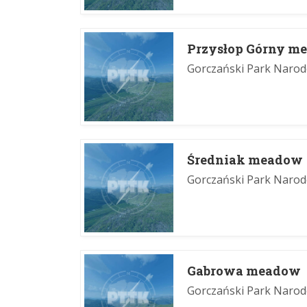
Przysłop Górny m
Gorczański Park Naro
Średniak meadow
Gorczański Park Naro
Gabrowa meadow
Gorczański Park Naro