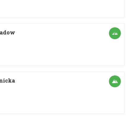
eadow
nicka