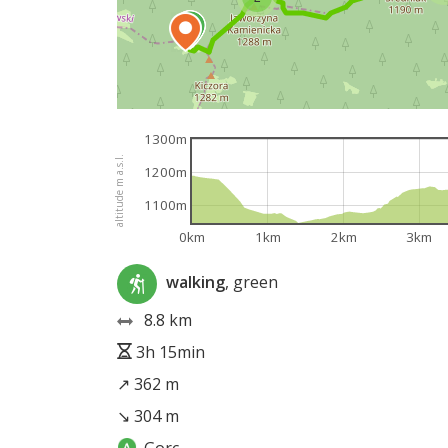
1300m
altitude m a.s.l.
1200m
1100m
0km
1km
2km
3km
walking
, green
8.8 km
3h 15min
↗ 362 m
↘ 304 m