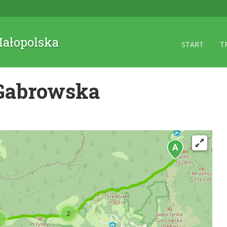
 Małopolska
START
T
 Gabrowska
2