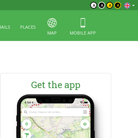
A
A
A
A
RAILS
PLACES
MAP
MOBILE APP
Get the app