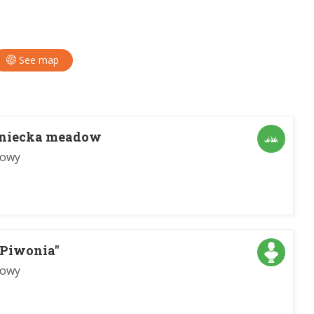
See map
niecka meadow
dowy
 "Piwonia"
dowy