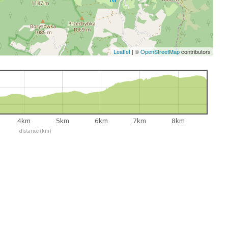
Leaflet
|
©
OpenStreetMap
contributors
4km
5km
6km
7km
8km
distance (km)