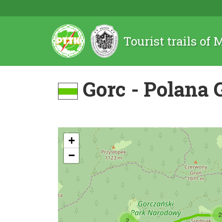
Tourist trails of
Gorc - Polana
+
−
2
2