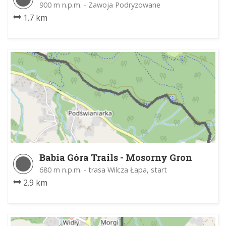
900 m n.p.m. - Zawoja Podryzowane
1.7 km
Babia Góra Trails - Mosorny Gron
680 m n.p.m. - trasa Wilcza Łapa, start
2.9 km