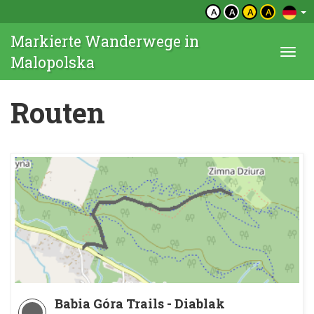
A
A
A
A
Markierte Wanderwege in
Togg
Malopolska
navi
Routen
Babia Góra Trails - Diablak