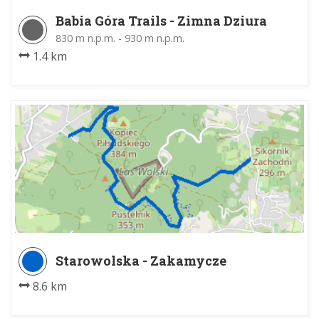
Babia Góra Trails - Zimna Dziura
830 m n.p.m. - 930 m n.p.m.
1.4 km
Starowolska - Zakamycze
8.6 km