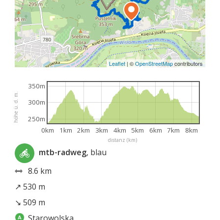
Leaflet
|
©
OpenStreetMap
contributors
350m
höhe ü. d. m.
300m
250m
0km
1km
2km
3km
4km
5km
6km
7km
8km
distanz (km)
mtb-radweg
, blau
8.6 km
↗ 530 m
↘ 509 m
Starowolska