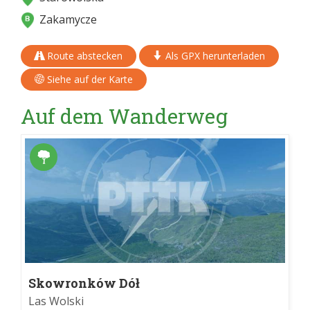
Zakamycze
Route abstecken
Als GPX herunterladen
Siehe auf der Karte
Auf dem Wanderweg
Skowronków Dół
Las Wolski