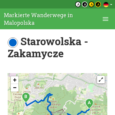
A
A
A
A
Markierte Wanderwege in
Togg
Malopolska
navi
Starowolska -
Zakamycze
+
−