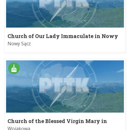
Church of Our Lady Immaculate in Nowy
Sącz
Nowy Sącz
Church of the Blessed Virgin Mary in
Wojakowa
Wojakowa