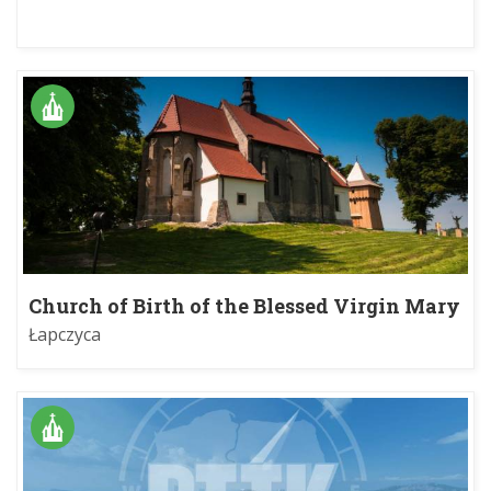
in Myślenice
Church of Birth of the Blessed Virgin Mary
in Łapczyca
Łapczyca