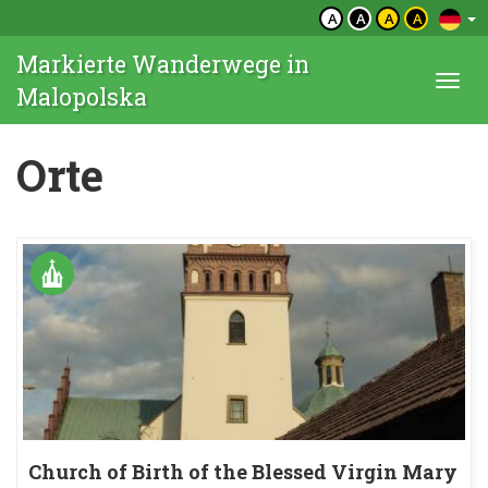
A
A
A
A
Markierte Wanderwege in
Togg
Malopolska
navi
Orte
Church of Birth of the Blessed Virgin Mary