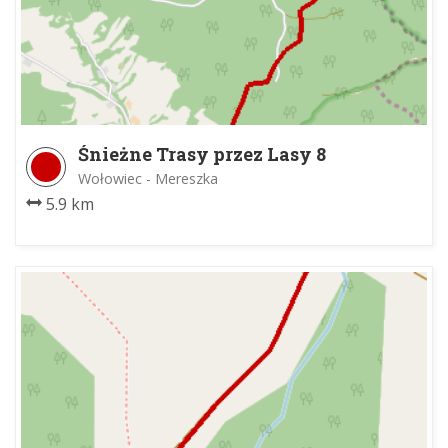
Śnieżne Trasy przez Lasy 8
Wołowiec - Mereszka
5.9 km