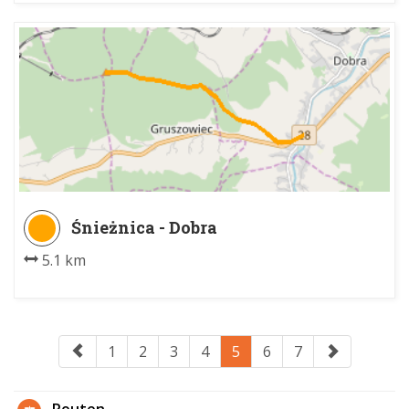
Śnieżnica - Dobra
5.1 km
1
2
3
4
5
6
7