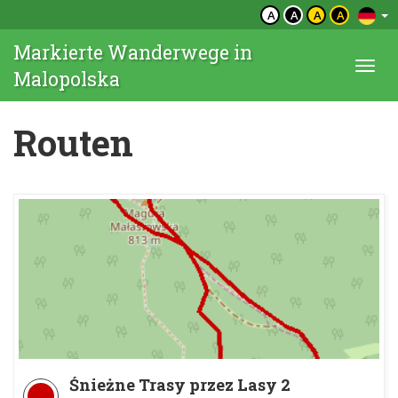
A
A
A
A
Markierte Wanderwege in
Togg
Malopolska
navi
Routen
Śnieżne Trasy przez Lasy 2