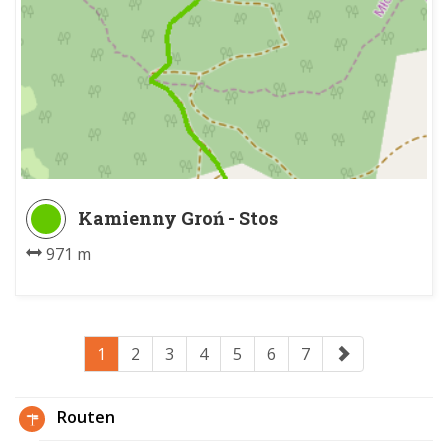
Kamienny Groń - Stos
971 m
1
2
3
4
5
6
7
Routen