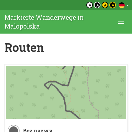
A
A
A
A
Markierte Wanderwege in
Togg
Malopolska
navi
Routen
Bez nazwy