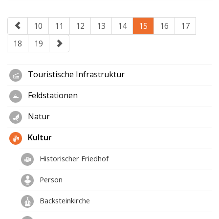
10
11
12
13
14
15
16
17
18
19
Touristische Infrastruktur
Feldstationen
Natur
Kultur
Historischer Friedhof
Person
Backsteinkirche