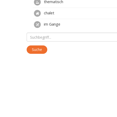
thematisch
chalet
im Gange