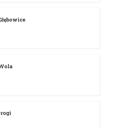
 Głębowice
 Wola
Drogi