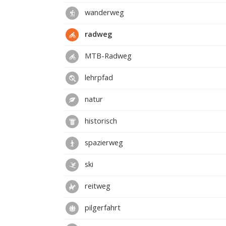
wanderweg
radweg
MTB-Radweg
lehrpfad
natur
historisch
spazierweg
ski
reitweg
pilgerfahrt