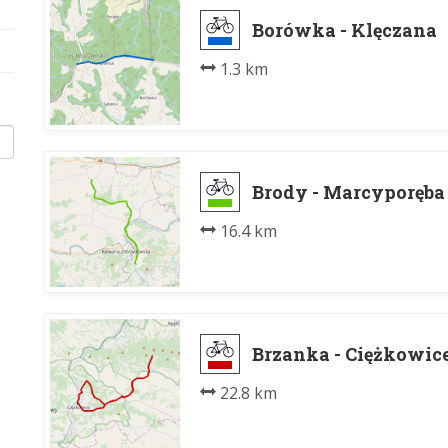
Borówka - Klęczana
1.3 km
Brody - Marcyporęba
16.4 km
Brzanka - Ciężkowic
22.8 km