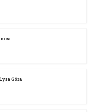
źnica
Łysa Góra