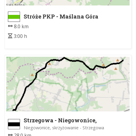
Stróże PKP - Maślana Góra
8.0 km
3:00 h
Strzegowa - Niegowonice,
skrzyżowanie
Niegowonice, skrzyżowanie - Strzegowa
28.0 km