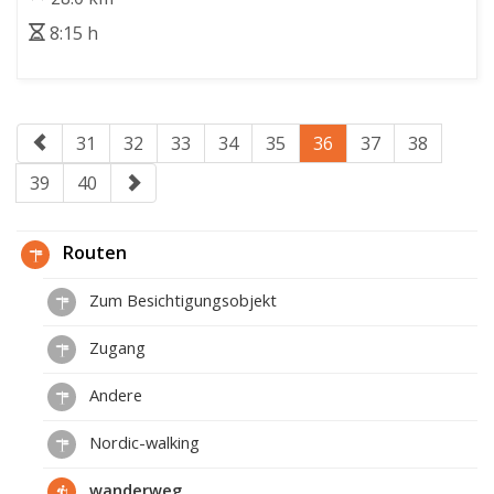
8:15 h
31
32
33
34
35
36
37
38
39
40
Routen
Zum Besichtigungsobjekt
Zugang
Andere
Nordic-walking
wanderweg