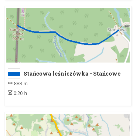
Stańcowa leśniczówka - Stańcowe
Siodło
888 m
0:20 h