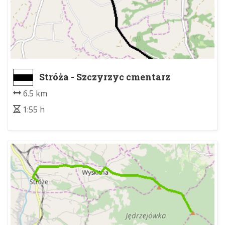
Stróża - Szczyrzyc cmentarz
6.5 km
1:55 h