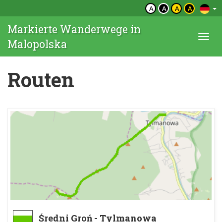
A
A
A
A
Markierte Wanderwege in
Togg
Malopolska
navi
Routen
Średni Groń - Tylmanowa