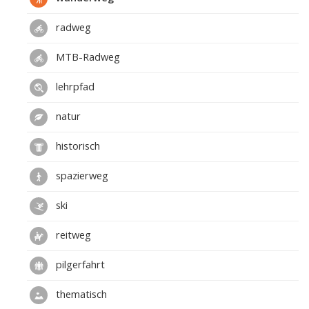
radweg
MTB-Radweg
lehrpfad
natur
historisch
spazierweg
ski
reitweg
pilgerfahrt
thematisch