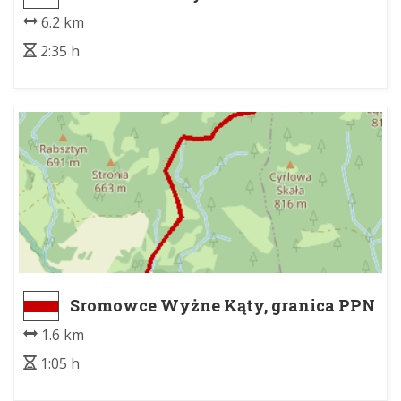
6.2 km
2:35 h
Sromowce Wyżne Kąty, granica PPN
- Przeł. Trzy Kopce
1.6 km
1:05 h