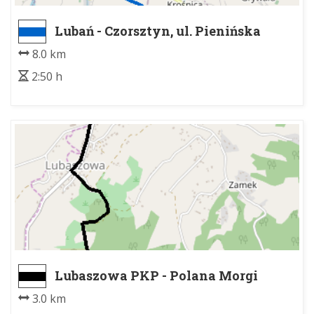
Lubań - Czorsztyn, ul. Pienińska
(granica PPN)
8.0 km
2:50 h
Lubaszowa PKP - Polana Morgi
3.0 km