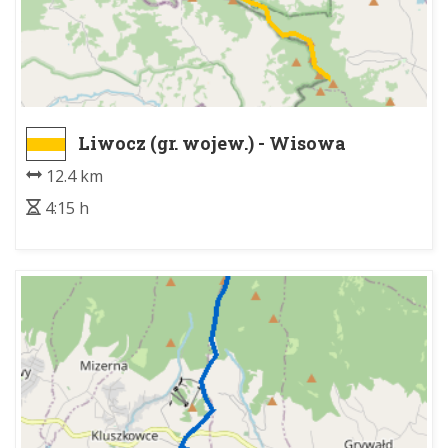
Liwocz (gr. wojew.) - Wisowa
Granica Województwa
12.4 km
4:15 h