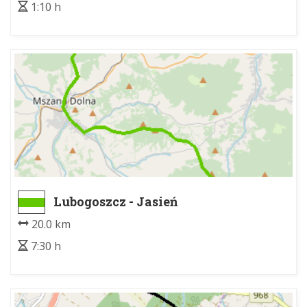
1:10 h
Lubogoszcz - Jasień
20.0 km
7:30 h