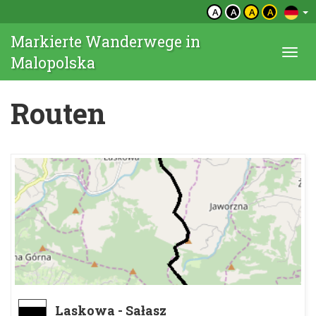
A
A
A
A
Markierte Wanderwege in
Togg
Malopolska
navi
Routen
Laskowa - Sałasz