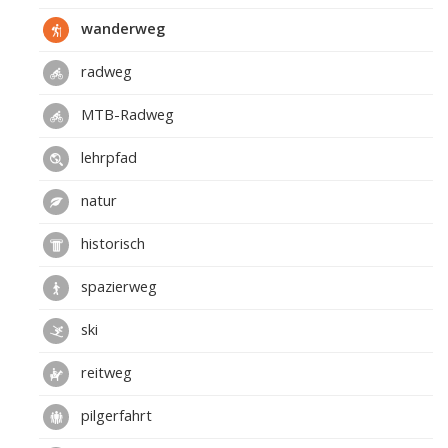
wanderweg
radweg
MTB-Radweg
lehrpfad
natur
historisch
spazierweg
ski
reitweg
pilgerfahrt