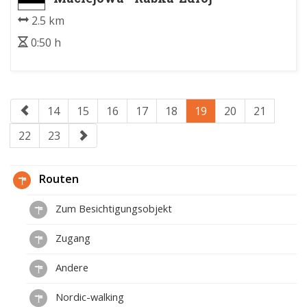
2.5 km
0:50 h
14
15
16
17
18
19
20
21
22
23
Routen
Zum Besichtigungsobjekt
Zugang
Andere
Nordic-walking