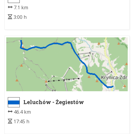
7.1 km
3:00 h
Leluchów - Żegiestów
46.4 km
17:45 h