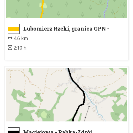
Lubomierz Rzeki, granica GPN -
Kudłoń
4.6 km
2:10 h
Maciejowa - Rabka-Zdrój