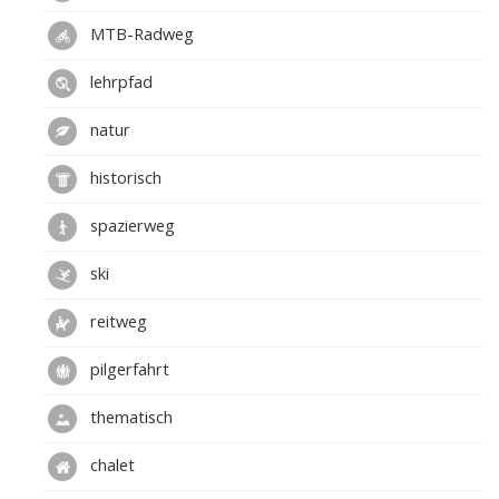
MTB-Radweg
lehrpfad
natur
historisch
spazierweg
ski
reitweg
pilgerfahrt
thematisch
chalet