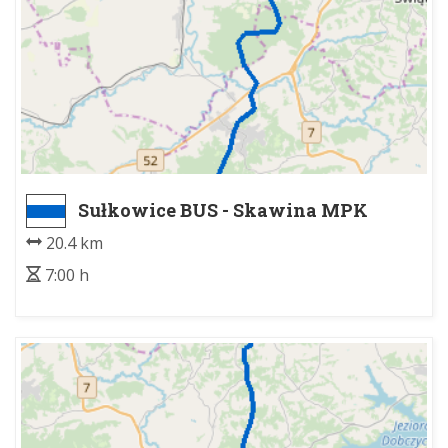
Sułkowice BUS - Skawina MPK
(Ogrody)
20.4 km
7:00 h