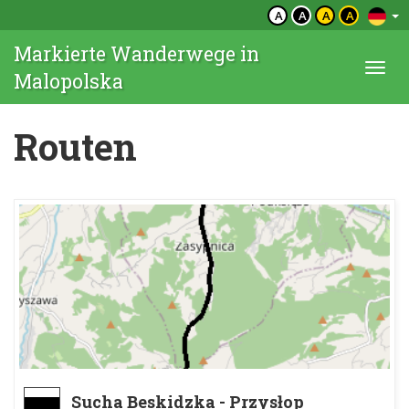
A
A
A
A
Markierte Wanderwege in
Togg
Malopolska
navi
Routen
Sucha Beskidzka - Przysłop