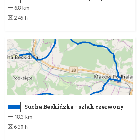
6.8 km
2:45 h
Sucha Beskidzka - szlak czerwony
pieszy na Magurkę
18.3 km
6:30 h