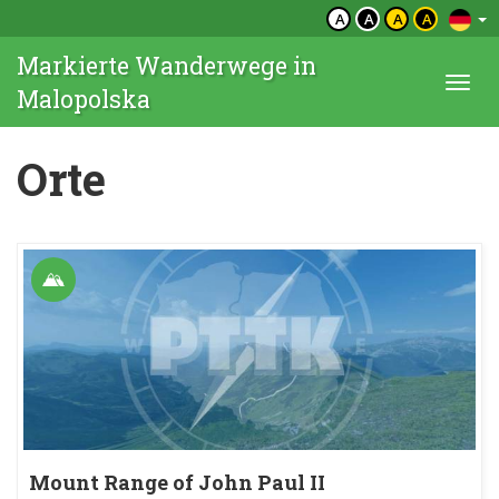
A
A
A
A
Markierte Wanderwege in
Togg
Malopolska
navi
Orte
Mount Range of John Paul II