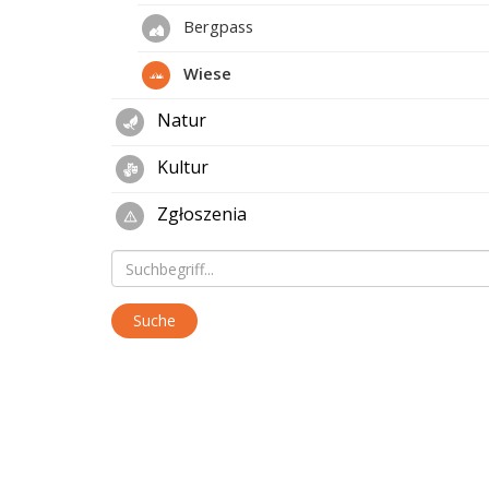
Bergpass
Wiese
Natur
Kultur
Zgłoszenia