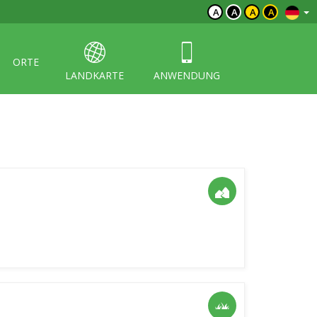
A
A
A
A
ORTE
LANDKARTE
ANWENDUNG