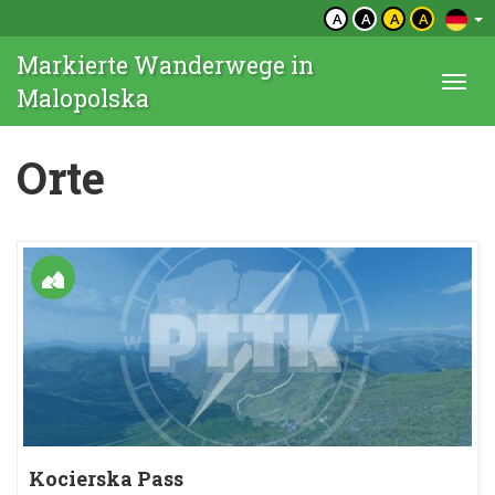
A
A
A
A
Markierte Wanderwege in
Togg
Malopolska
navi
Orte
Kocierska Pass