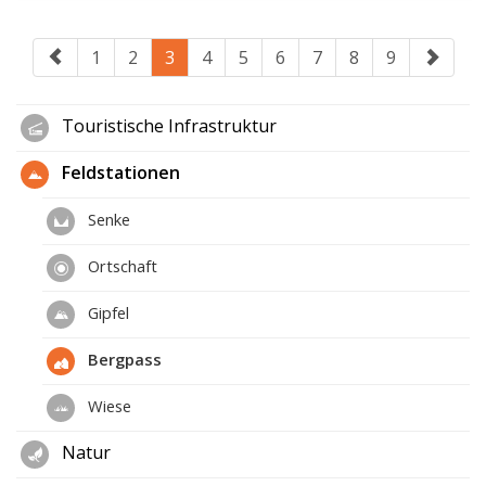
1
2
3
4
5
6
7
8
9
Touristische Infrastruktur
Feldstationen
Senke
Ortschaft
Gipfel
Bergpass
Wiese
Natur