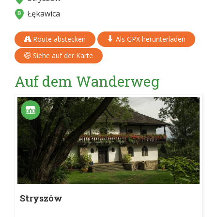
Łękawica
Route abstecken
Als GPX herunterladen
Siehe auf der Karte
Auf dem Wanderweg
Stryszów