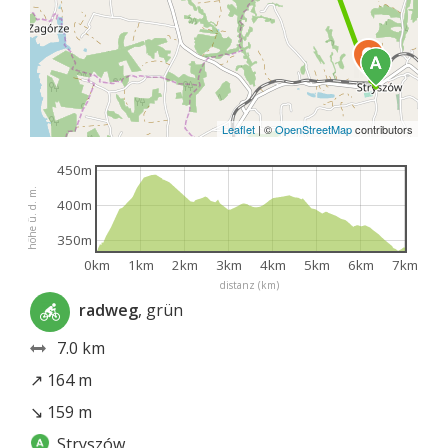
Leaflet
|
©
OpenStreetMap
contributors
450m
höhe ü. d. m.
400m
350m
0km
1km
2km
3km
4km
5km
6km
7km
distanz (km)
radweg
, grün
7.0 km
↗ 164 m
↘ 159 m
Stryszów