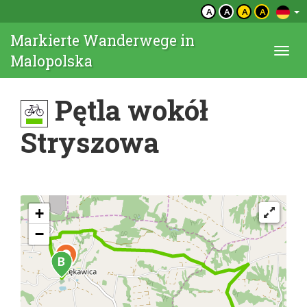
A
A
A
A
Markierte Wanderwege in
Togg
Malopolska
navi
Pętla wokół
Stryszowa
+
−