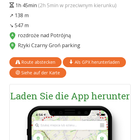
1h 45min
(2h 5min w przeciwnym kierunku)
↗ 138 m
↘ 547 m
rozdroże nad Potrójną
Rzyki Czarny Groń parking
Route abstecken
Als GPX herunterladen
Siehe auf der Karte
Laden Sie die App herunter