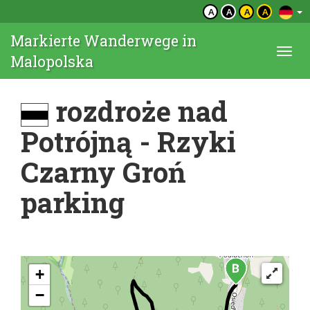
A
A
A
A
Markierte Wanderwege in
Togg
Malopolska
navi
rozdroże nad
Potrójną - Rzyki
Czarny Groń
parking
+
−