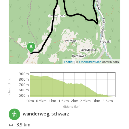
Leaflet
|
©
OpenStreetMap
contributors
900m
800m
höhe ü. d. m.
700m
600m
500m
0km
0.5km
1km
1.5km
2km
2.5km
3km
3.5km
distanz (km)
wanderweg
, schwarz
3.9 km