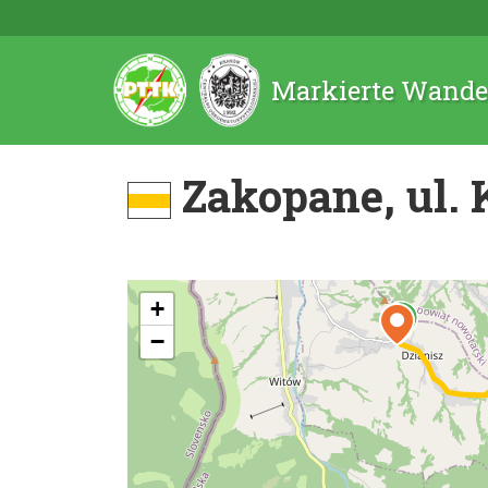
Markierte Wande
Zakopane, ul. K
+
−