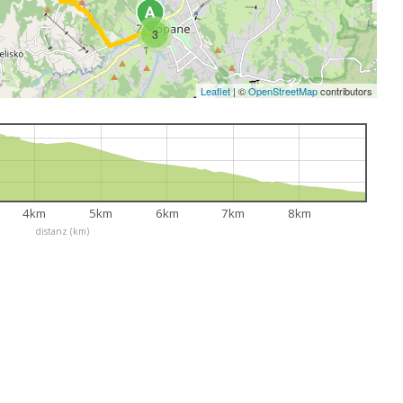
3
Leaflet
|
©
OpenStreetMap
contributors
4km
5km
6km
7km
8km
distanz (km)