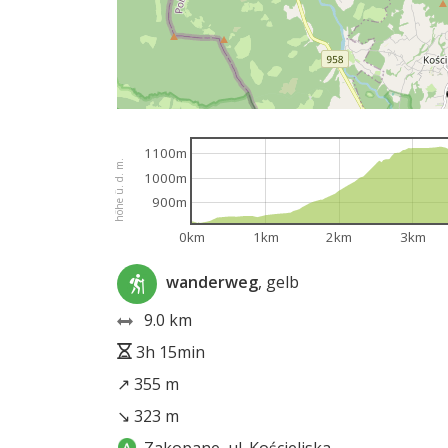
1100m
höhe ü. d. m.
1000m
900m
0km
1km
2km
3km
wanderweg
, gelb
9.0 km
3h 15min
↗ 355 m
↘ 323 m