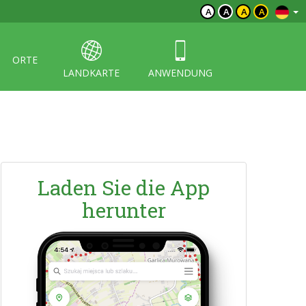
A
A
A
A
ORTE
LANDKARTE
ANWENDUNG
Laden Sie die App
herunter