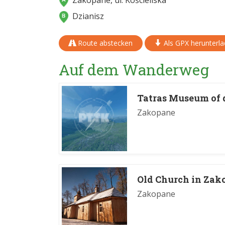
Zakopane, ul. Kościeliska
Dzianisz
Route abstecken
Als GPX herunterl
Auf dem Wanderweg
Tatras Museum of d
Zakopane
Old Church in Zak
Zakopane