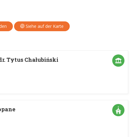
aden
Siehe auf der Karte
r. Tytus Chałubiński
opane