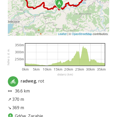
Leaflet
|
©
OpenStreetMap
contributors
350m
höhe ü. d. m.
300m
250m
0km
5km
10km
15km
20km
25km
30km
35km
distanz (km)
radweg
, rot
36.6 km
↗ 370 m
↘ 369 m
Gdów, Zarabie