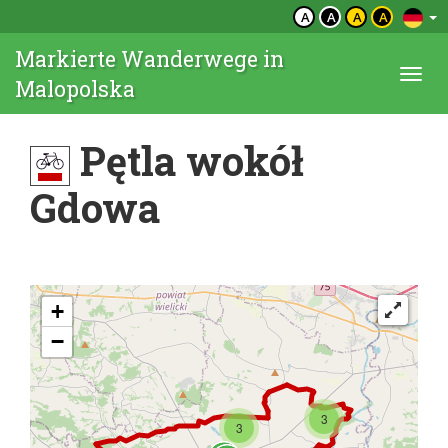
A
A
A
A
Markierte Wanderwege in
Togg
Malopolska
navi
Pętla wokół
Gdowa
+
−
3
3