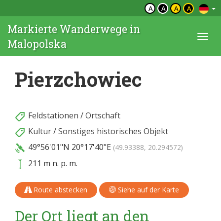
A
A
A
A
Markierte Wanderwege in
Togg
Malopolska
navi
Pierzchowiec
Feldstationen
/
Ortschaft
Kultur
/
Sonstiges historisches Objekt
49°56'01"N
20°17'40"E
(49.93388, 20.294572)
211 m n. p. m.
Route abstecken
Siehe auf der Karte
Der Ort liegt an den