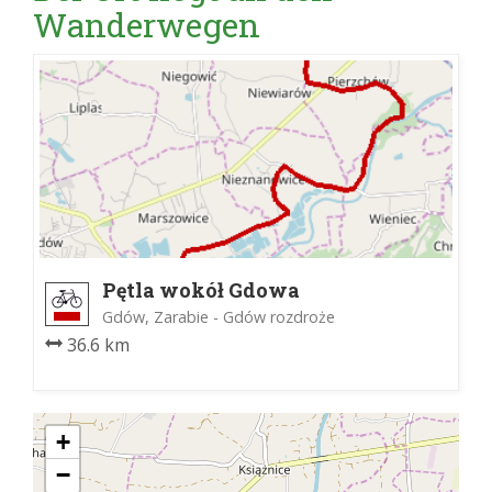
Wanderwegen
Pętla wokół Gdowa
Gdów, Zarabie - Gdów rozdroże
36.6 km
+
−