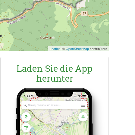
Leaflet
|
©
OpenStreetMap
contributors
Laden Sie die App
herunter