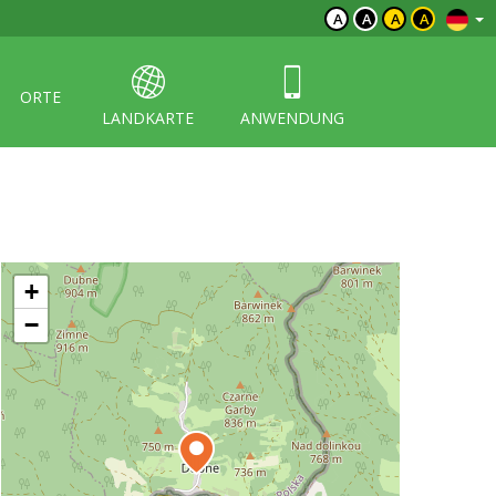
A
A
A
A
ORTE
LANDKARTE
ANWENDUNG
+
−