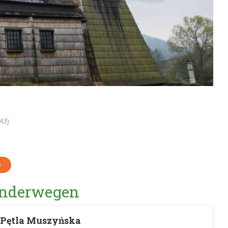
43)
e
Wanderwegen
 Pętla Muszyńska