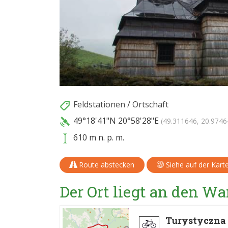
Feldstationen
/
Ortschaft
49°18'41"N
20°58'28"E
(49.311646, 20.9746
610 m n. p. m.
Route abstecken
Siehe auf der Kart
Der Ort liegt an den 
Turystyczna