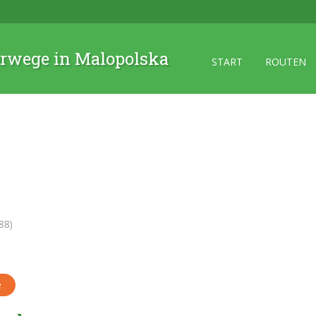
rwege in Malopolska
START
ROUTEN
88)
e