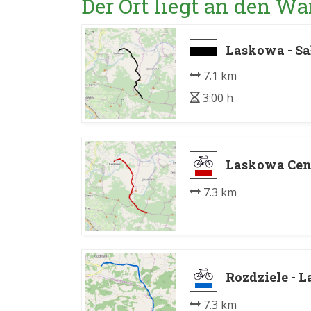
Der Ort liegt an den 
Laskowa - Sa
7.1 km
3:00 h
Laskowa Cen
7.3 km
Rozdziele - 
7.3 km