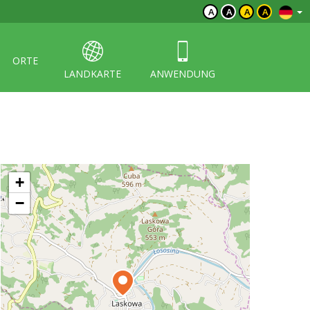
A
A
A
A
ORTE
LANDKARTE
ANWENDUNG
+
−