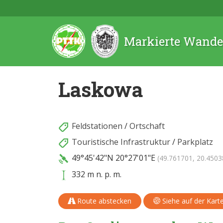
Markierte Wande
Laskowa
Feldstationen
/
Ortschaft
Touristische Infrastruktur
/
Parkplatz
49°45'42"N
20°27'01"E
(49.761701, 20.4503
332 m n. p. m.
Route abstecken
Siehe auf der Kart