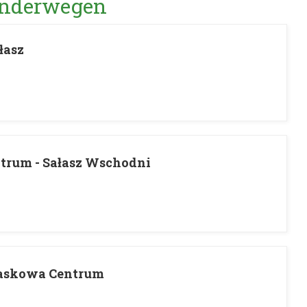
Wanderwegen
łasz
trum - Sałasz Wschodni
Laskowa Centrum