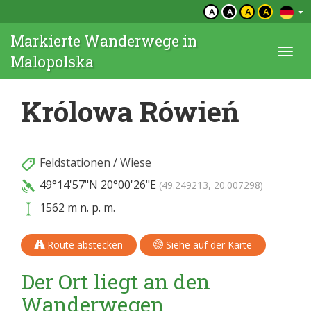
A
A
A
A
Markierte Wanderwege in
Togg
Malopolska
navi
Królowa Rówień
Feldstationen
/
Wiese
49°14'57"N
20°00'26"E
(49.249213, 20.007298)
1562 m n. p. m.
Route abstecken
Siehe auf der Karte
Der Ort liegt an den
Wanderwegen