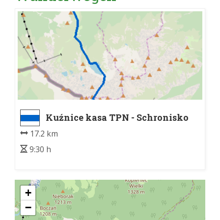
Kuźnice kasa TPN - Schronisko
PTTK nad Morskim Okiem
17.2 km
9:30 h
+
−