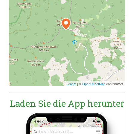
Leaflet
|
©
OpenStreetMap
contributors
Laden Sie die App herunter