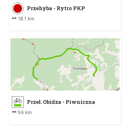
Przehyba - Rytro PKP
18.1 km
Przeł. Obidza - Piwniczna
Kosarzyska
9.6 km