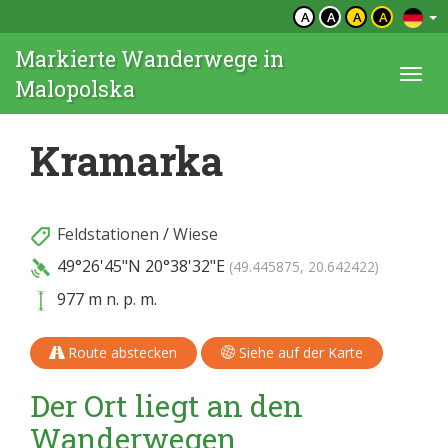
A
A
A
A
Markierte Wanderwege in
Togg
Malopolska
navi
Kramarka
Feldstationen
/
Wiese
49°26'45"N
20°38'32"E
(49.445875, 20.642422)
977 m n. p. m.
Route abstecken
Siehe auf der Karte
Der Ort liegt an den
Wanderwegen