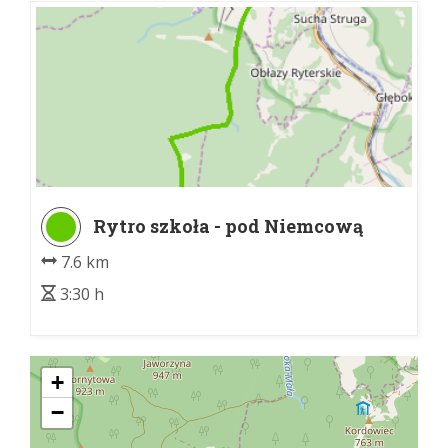
Rytro szkoła - pod Niemcową
7.6 km
3:30 h
+
−