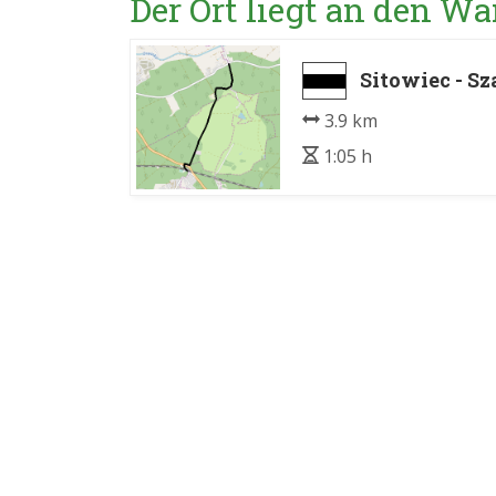
Der Ort liegt an den 
Sitowiec - S
3.9 km
1:05 h