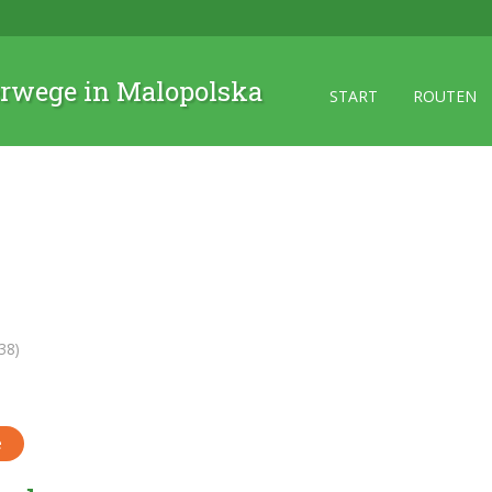
rwege in Malopolska
START
ROUTEN
38)
e