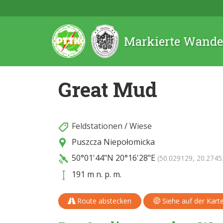
Markierte Wande
Great Mud
Feldstationen
/
Wiese
Puszcza Niepołomicka
50°01'44"N
20°16'28"E
(50.029129, 20.2745
191 m n. p. m.
Route abstecken
Siehe auf der Kart