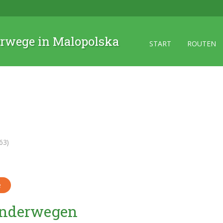
rwege in Malopolska
START
ROUTEN
63)
e
Wanderwegen