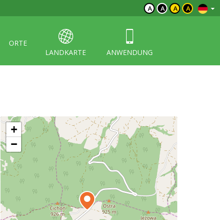
A
A
A
A
ORTE
LANDKARTE
ANWENDUNG
+
−