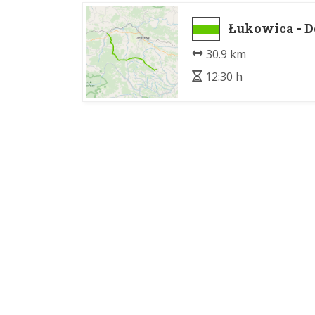
Łukowica - D
30.9 km
12:30 h