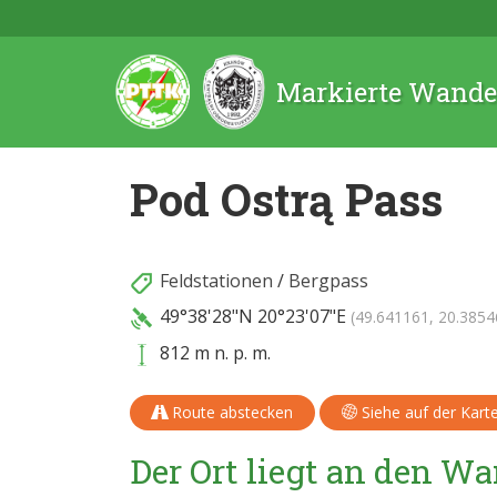
Markierte Wande
Pod Ostrą Pass
Feldstationen
/
Bergpass
49°38'28"N
20°23'07"E
(49.641161, 20.3854
812 m n. p. m.
Route abstecken
Siehe auf der Kart
Der Ort liegt an den 