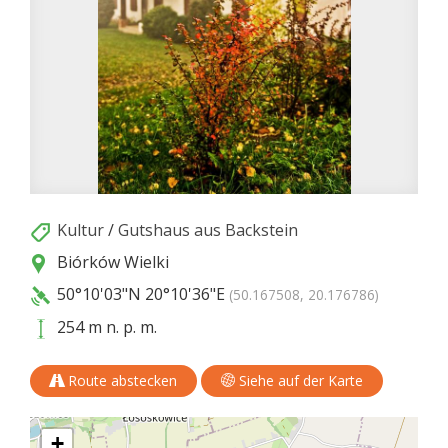
Kultur
/
Gutshaus aus Backstein
Biórków Wielki
50°10'03"N
20°10'36"E
(50.167508, 20.176786)
254 m n. p. m.
Route abstecken
Siehe auf der Karte
+