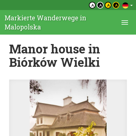
A
A
A
A
Markierte Wanderwege in
Togg
Malopolska
navi
Manor house in
Biórków Wielki