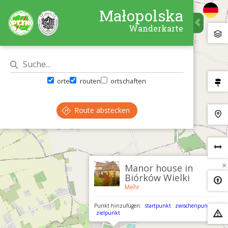
Małopolska
Wanderkarte
orte
routen
ortschaften
Route abstecken
×
Manor house in
Biórków Wielki
Mehr
Punkt hinzufügen:
startpunkt
zwischenpunkt
zielpunkt