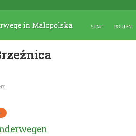
rwege in Malopolska
START
ROUTEN
Brzeźnica
43)
e
Wanderwegen