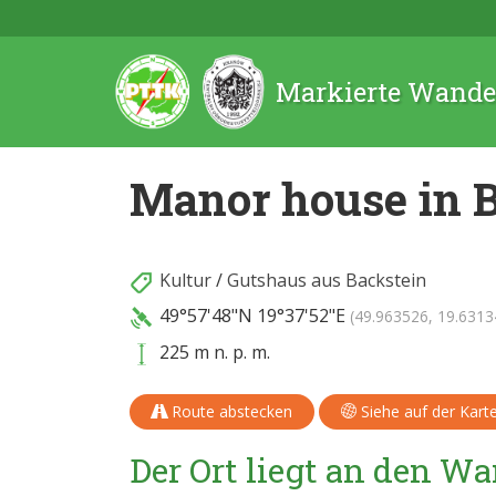
Markierte Wande
Manor house in 
Kultur
/
Gutshaus aus Backstein
49°57'48"N
19°37'52"E
(49.963526, 19.6313
225 m n. p. m.
Route abstecken
Siehe auf der Kart
Der Ort liegt an den 