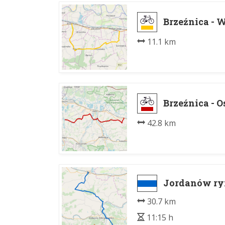
Brzeźnica - W
11.1 km
Brzeźnica - 
42.8 km
Jordanów ry
30.7 km
11:15 h