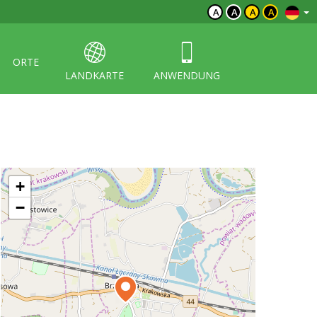
A
A
A
A
ORTE
LANDKARTE
ANWENDUNG
+
−