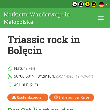
A
A
A
A
Markierte Wanderwege in
Togg
Malopolska
navi
Triassic rock in
Bolęcin
Natur
/
Fels
50°06'50"N
19°28'10"E
(50.114095, 19.469647)
341 m n. p. m.
Route abstecken
Siehe auf der Karte