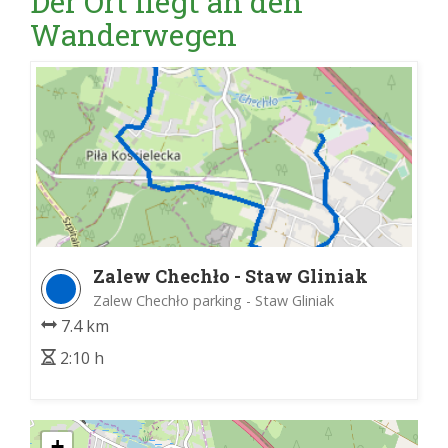
Der Ort liegt an den
Wanderwegen
Zalew Chechło - Staw Gliniak
Zalew Chechło parking - Staw Gliniak
7.4 km
2:10 h
+