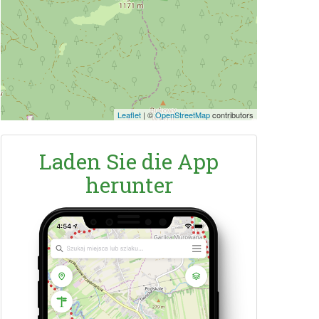
Leaflet
|
©
OpenStreetMap
contributors
Laden Sie die App
herunter