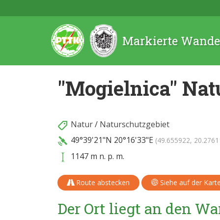
Markierte Wande
"Mogielnica" Nat
Natur
/
Naturschutzgebiet
49°39'21"N
20°16'33"E
(49.655922, 20.2761
1147 m n. p. m.
Route abstecken
Siehe auf der Kart
Der Ort liegt an den 