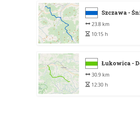
Szczawa - Śni
23.8 km
10:15 h
Łukowica - D
30.9 km
12:30 h