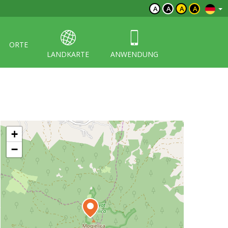
A
A
A
A
ORTE
LANDKARTE
ANWENDUNG
+
−