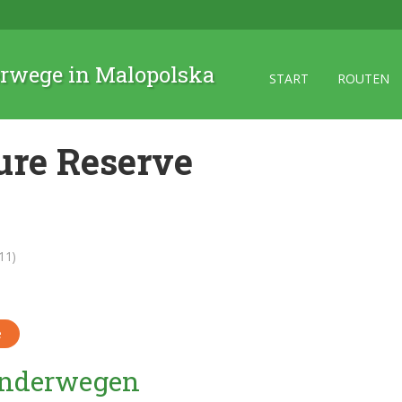
rwege in Malopolska
START
ROUTEN
ure Reserve
11)
e
Wanderwegen