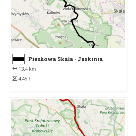
Pieskowa Skała - Jaskinia
Łokietka
13.4 km
4:45 h