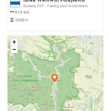
Rudawa PKP - Parking pod Grodziskiem
61.6 km
19:00 h
+
−