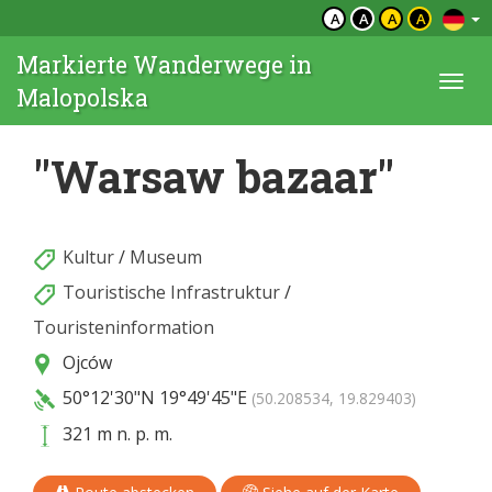
A
A
A
A
Markierte Wanderwege in
Togg
Malopolska
navi
"Warsaw bazaar"
Kultur
/
Museum
Touristische Infrastruktur
/
Touristeninformation
Ojców
50°12'30"N
19°49'45"E
(50.208534, 19.829403)
321 m n. p. m.