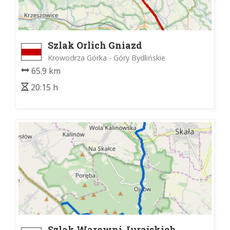
Szlak Orlich Gniazd
Krowodrza Górka - Góry Bydlińskie
65.9 km
20:15 h
Szlak Warowni Jurajskich