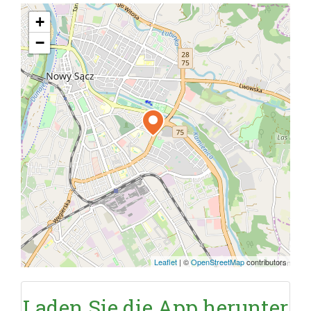
+
−
Leaflet
|
©
OpenStreetMap
contributors
Laden Sie die App herunter