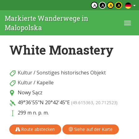
A
A
A
A
Markierte Wanderwege in
Togg
Malopolska
navi
White Monastery
Kultur
/
Sonstiges historisches Objekt
Kultur
/
Kapelle
Nowy Sącz
49°36'55"N
20°42'45"E
(49.615363, 20.712523)
299 m n. p. m.
Route abstecken
Siehe auf der Karte