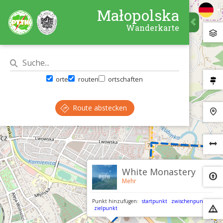
Małopolska
Wanderkarte
orte
routen
ortschaften
Route abstecken
×
White Monastery
Mehr
Punkt hinzufügen:
startpunkt
zwischenpunkt
zielpunkt