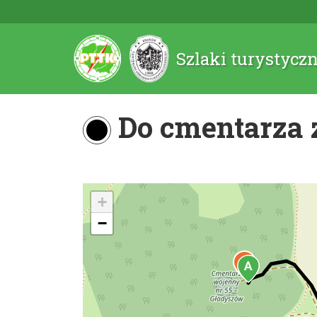
Szlaki turystycz
Do cmentarza z
+
−