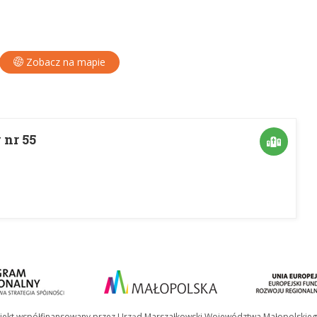
Zobacz na mapie
nr 55
jekt współfinansowany przez Urząd Marszałkowski Województwa Małopolskie