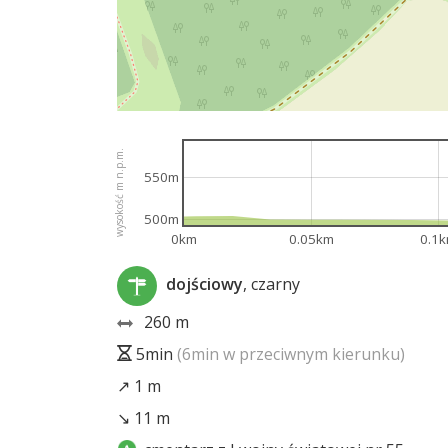
wysokość m n.p.m.
550m
500m
0km
0.05km
0.1
dojściowy
, czarny
260 m
5min
(6min w przeciwnym kierunku)
↗ 1 m
↘ 11 m