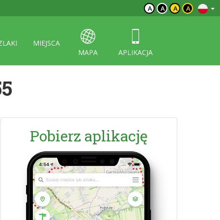
A
A
A
A
ZLAKI
MIEJSCA
MAPA
APLIKACJA
55
Pobierz aplikację