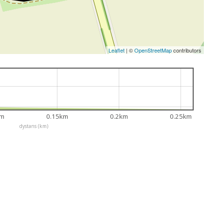
Leaflet
|
©
OpenStreetMap
contributors
km
0.15km
0.2km
0.25km
dystans (km)