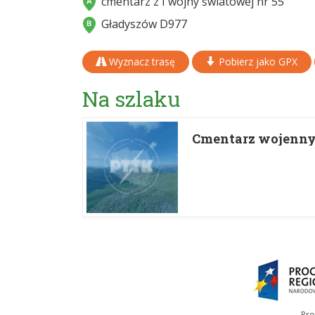
cmentarz z I wojny światowej nr 55
Gładyszów D977
Wyznacz trasę
Pobierz jako GPX
Na szlaku
Cmentarz wojenny 
Pro