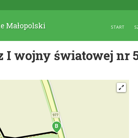
ne Małopolski
START
S
 I wojny światowej nr 