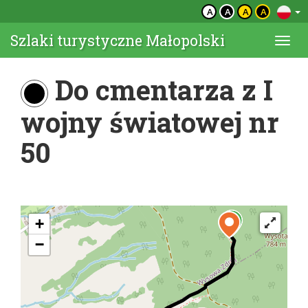
A
A
A
A
Szlaki turystyczne Małopolski
Togg
navi
Do cmentarza z I
wojny światowej nr
50
+
−