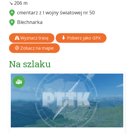
↘ 206 m
cmentarz z I wojny światowej nr 50
Blechnarka
Wyznacz trasę
Pobierz jako GPX
Zobacz na mapie
Na szlaku