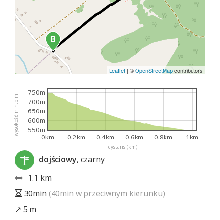
Leaflet
|
©
OpenStreetMap
contributors
750m
wysokość m n.p.m.
700m
650m
600m
550m
0km
0.2km
0.4km
0.6km
0.8km
1km
dystans (km)
dojściowy
, czarny
1.1 km
30min
(40min w przeciwnym kierunku)
↗ 5 m