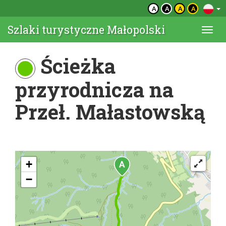
A
A
A
A
Szlaki turystyczne Małopolski
Togg
navi
Ścieżka
przyrodnicza na
Przeł. Małastowską
+
−