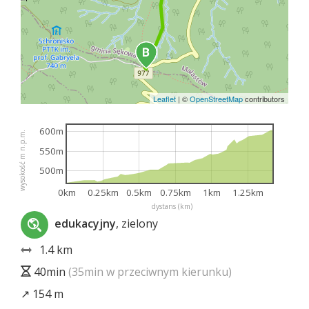
Leaflet
|
©
OpenStreetMap
contributors
600m
wysokość m n.p.m.
550m
500m
0km
0.25km
0.5km
0.75km
1km
1.25km
dystans (km)
edukacyjny
, zielony
1.4 km
40min
(35min w przeciwnym kierunku)
↗ 154 m