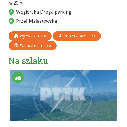
↘ 20 m
Węgierska Droga parking
Przeł. Małastowska
Wyznacz trasę
Pobierz jako GPX
Zobacz na mapie
Na szlaku