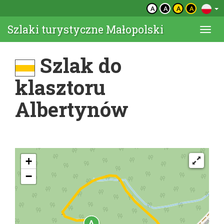
A
A
A
A
Szlaki turystyczne Małopolski
Togg
navi
Szlak do
klasztoru
Albertynów
+
−