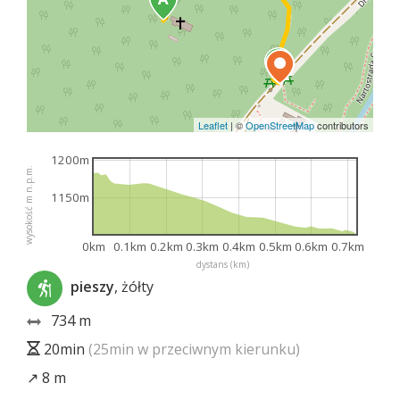
Leaflet
|
©
OpenStreetMap
contributors
1200m
wysokość m n.p.m.
1150m
0km
0.1km
0.2km
0.3km
0.4km
0.5km
0.6km
0.7km
dystans (km)
pieszy
, żółty
734 m
20min
(25min w przeciwnym kierunku)
↗ 8 m