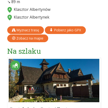
↘ 89 m
Klasztor Albertynów
Klasztor Albertynek
Wyznacz trasę
Pobierz jako GPX
Zobacz na mapie
Na szlaku