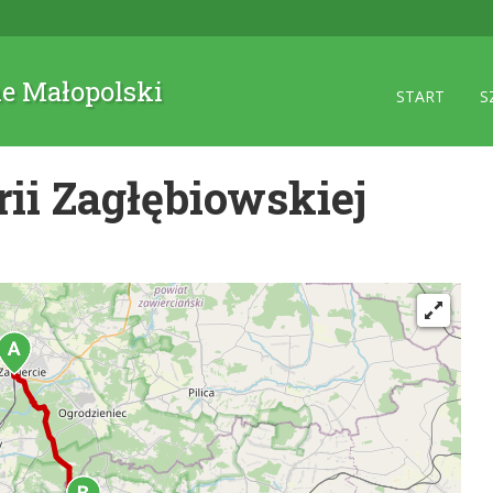
ne Małopolski
START
S
ii Zagłębiowskiej