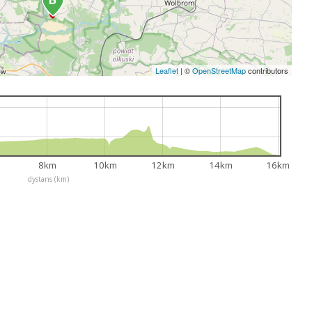
Leaflet
|
©
OpenStreetMap
contributors
8km
10km
12km
14km
16km
dystans (km)