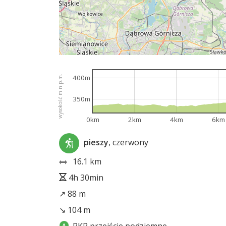
400m
wysokość m n.p.m.
350m
0km
2km
4km
6km
pieszy
, czerwony
16.1 km
4h 30min
↗ 88 m
↘ 104 m