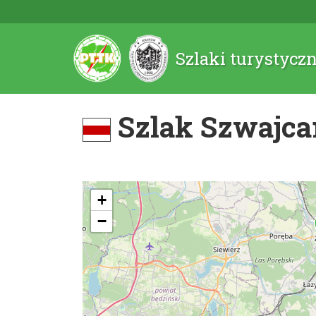
Szlaki turystycz
Szlak Szwajcar
+
−