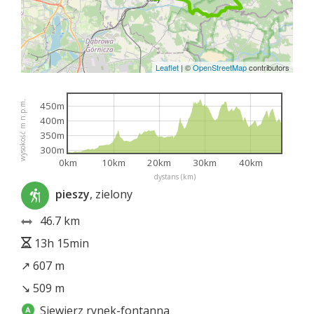
Leaflet
|
©
OpenStreetMap
contributors
wysokość m n.p.m.
450m
400m
350m
300m
0km
10km
20km
30km
40km
dystans (km)
pieszy
, zielony
46.7 km
13h 15min
↗ 607 m
↘ 509 m
Siewierz rynek-fontanna