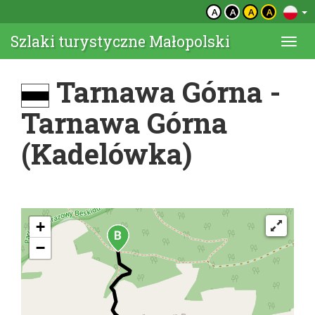
A
A
A
A
Szlaki turystyczne Małopolski
Togg
navi
Tarnawa Górna -
Tarnawa Górna
(Kadelówka)
+
−