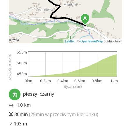
Leaflet
|
©
OpenStreetMap
contributors
550m
wysokość m n.p.m.
500m
450m
0km
0.2km
0.4km
0.6km
0.8km
1km
dystans (km)
pieszy
, czarny
1.0 km
30min
(25min w przeciwnym kierunku)
↗ 103 m