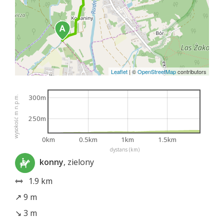
Leaflet
|
©
OpenStreetMap
contributors
300m
wysokość m n.p.m.
250m
0km
0.5km
1km
1.5km
dystans (km)
konny
, zielony
1.9 km
↗ 9 m
↘ 3 m