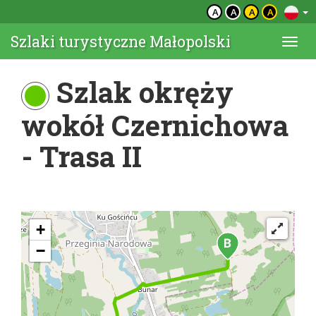
A
A
A
A
Szlaki turystyczne Małopolski
Togg
navi
Szlak okręży
wokół Czernichowa
- Trasa II
+
−