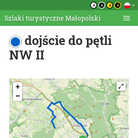
A
A
A
A
Szlaki turystyczne Małopolski
Togg
navi
dojście do pętli
NW II
+
−