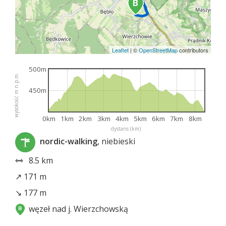
Leaflet
|
©
OpenStreetMap
contributors
500m
wysokość m n.p.m.
450m
0km
1km
2km
3km
4km
5km
6km
7km
8km
dystans (km)
nordic-walking
, niebieski
8.5 km
↗ 171 m
↘ 177 m
węzeł nad j. Wierzchowską