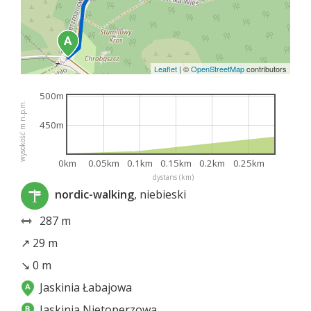
Leaflet
|
©
OpenStreetMap
contributors
500m
wysokość m n.p.m.
450m
0km
0.05km
0.1km
0.15km
0.2km
0.25km
dystans (km)
nordic-walking
, niebieski
287 m
↗ 29 m
↘ 0 m
Jaskinia Łabajowa
Jaskinia Nietoperzowa