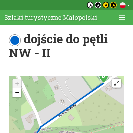
A
A
A
A
Szlaki turystyczne Małopolski
Togg
navi
dojście do pętli
NW - II
+
−