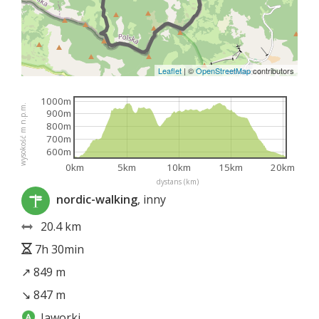
Leaflet
|
©
OpenStreetMap
contributors
1000m
wysokość m n.p.m.
900m
800m
700m
600m
0km
5km
10km
15km
20km
dystans (km)
nordic-walking
, inny
20.4 km
7h 30min
↗ 849 m
↘ 847 m
Jaworki