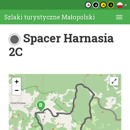
A
A
A
A
Szlaki turystyczne Małopolski
Togg
navi
Spacer Harnasia
2C
+
−